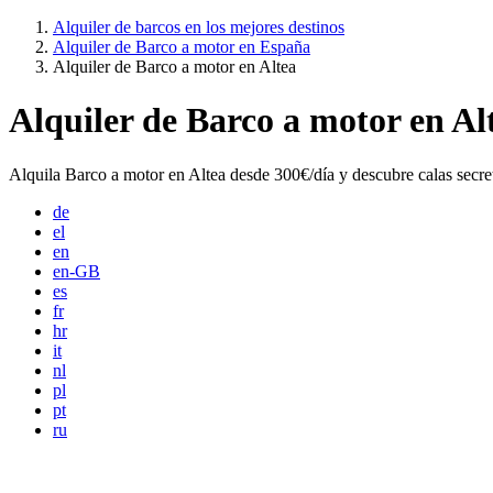
Alquiler de barcos en los mejores destinos
Alquiler de Barco a motor en España
Alquiler de Barco a motor en Altea
Alquiler de Barco a motor en Al
Alquila Barco a motor en Altea desde 300€/día y descubre calas secre
de
el
en
en-GB
es
fr
hr
it
nl
pl
pt
ru