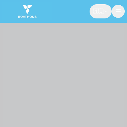
🇳🇱
🇳🇱