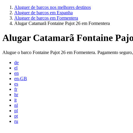
Aluguer de barcos nos melhores destinos
Aluguer de barcos em Espanha
Aluguer de barcos em Formentera
Alugar Catamarã Fontaine Pajot 26 em Formentera
Alugar Catamarã Fontaine Paj
Alugue o barco Fontaine Pajot 26 em Formentera. Pagamento seguro, 
de
el
en
en-GB
es
fr
hr
it
nl
pl
pt
ru