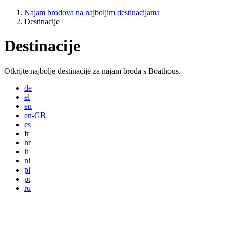
Najam brodova na najboljim destinacijama
Destinacije
Destinacije
Otkrijte najbolje destinacije za najam broda s Boathous.
de
el
en
en-GB
es
fr
hr
it
nl
pl
pt
ru