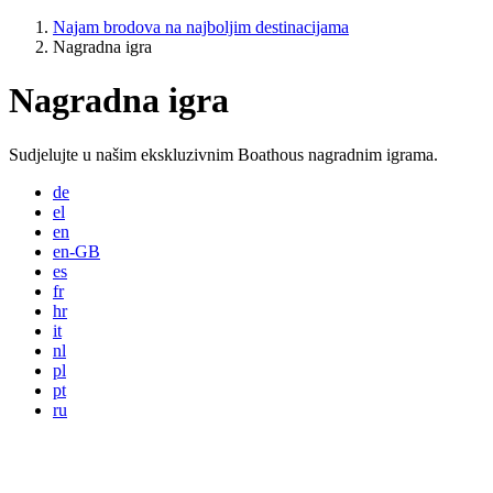
Najam brodova na najboljim destinacijama
Nagradna igra
Nagradna igra
Sudjelujte u našim ekskluzivnim Boathous nagradnim igrama.
de
el
en
en-GB
es
fr
hr
it
nl
pl
pt
ru