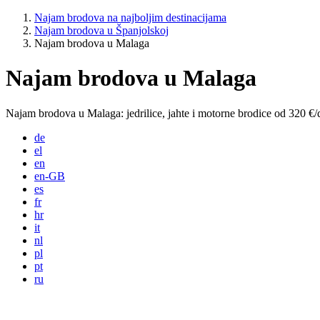
Najam brodova na najboljim destinacijama
Najam brodova u Španjolskoj
Najam brodova u Malaga
Najam brodova u Malaga
Najam brodova u Malaga: jedrilice, jahte i motorne brodice od 320 €/
de
el
en
en-GB
es
fr
hr
it
nl
pl
pt
ru