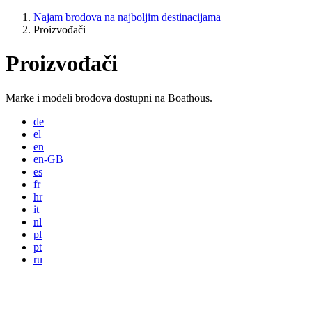
Najam brodova na najboljim destinacijama
Proizvođači
Proizvođači
Marke i modeli brodova dostupni na Boathous.
de
el
en
en-GB
es
fr
hr
it
nl
pl
pt
ru