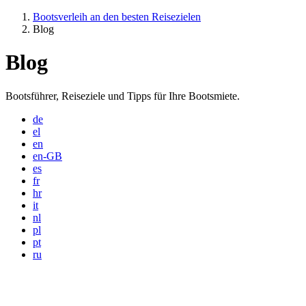
Bootsverleih an den besten Reisezielen
Blog
Blog
Bootsführer, Reiseziele und Tipps für Ihre Bootsmiete.
de
el
en
en-GB
es
fr
hr
it
nl
pl
pt
ru