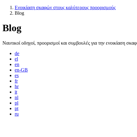
Ενοικίαση σκαφών στους καλύτερους προορισμούς
Blog
Blog
Ναυτικοί οδηγοί, προορισμοί και συμβουλές για την ενοικίαση σκα
de
el
en
en-GB
es
fr
hr
it
nl
pl
pt
ru